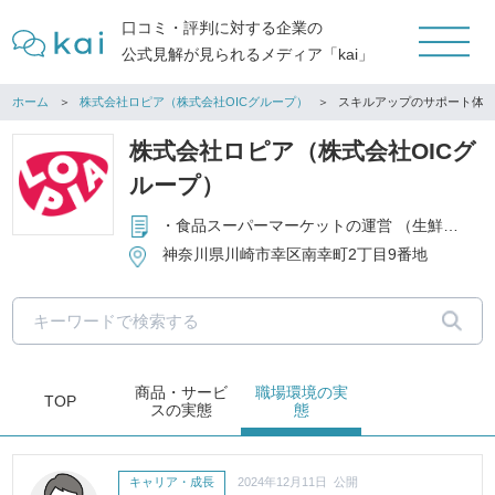
口コミ・評判に対する企業の
公式見解が見られるメディア「kai」
ホーム
株式会社ロピア（株式会社OICグループ）
スキルアップのサポート体
株式会社ロピア（株式会社OICグ
ループ）
・食品スーパーマーケットの運営 （生鮮食料品・一般食料品・酒類などの販売） ・食肉専門店の運営 ・手造りハム・ソーセージ等の製造販売 ・食品の輸入貿易
神奈川県川崎市幸区南幸町2丁目9番地
商品・サービ
職場環境
の実
TOP
ス
の実態
態
キャリア・成長
2024年12月11日 公開