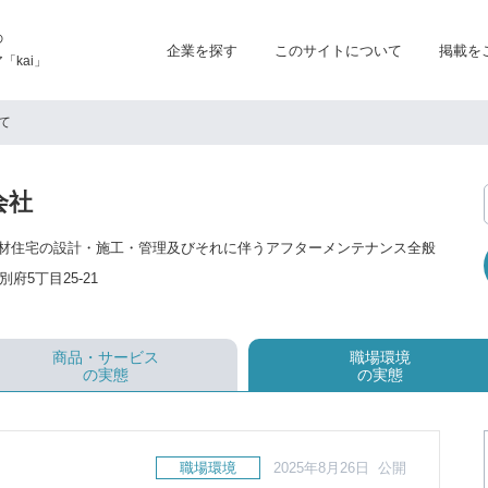
の
企業を探す
このサイトについて
掲載を
kai」
て
会社
材住宅の設計・施工・管理及びそれに伴うアフターメンテナンス全般
府5丁目25-21
商品・サービス
職場環境
の実態
の実態
職場環境
2025年8月26日 公開