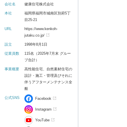
会社名
健康住宅株式会社
本社
福岡県福岡市城南区別府5丁
目25-21
URL
https://www.kenkoh-
jutaku.co.jp/
設立
1998年8月1日
従業員数
115名（2025年7月末 グルー
プ合計）
事業概要
高性能住宅、自然素材住宅の
設計・施工・管理及びそれに
伴うアフターメンテナンス全
般
公式SNS
Facebook
Instagram
YouTube