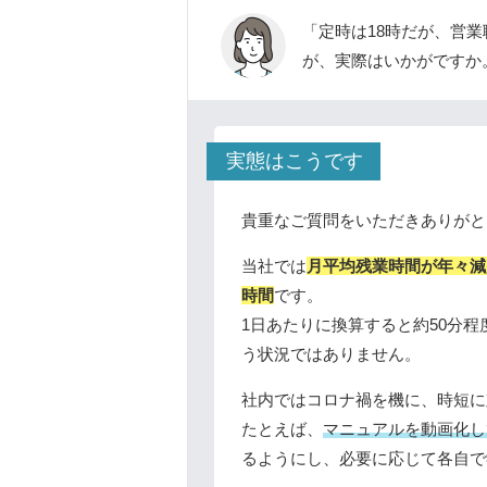
「定時は18時だが、営
が、実際はいかがですか
実態はこうです
貴重なご質問をいただきありがと
当社では
月平均残業時間が年々減少
時間
です。
1日あたりに換算すると約50分
う状況ではありません。
社内ではコロナ禍を機に、時短に
たとえば、
マニュアルを動画化し
るようにし、必要に応じて各自で