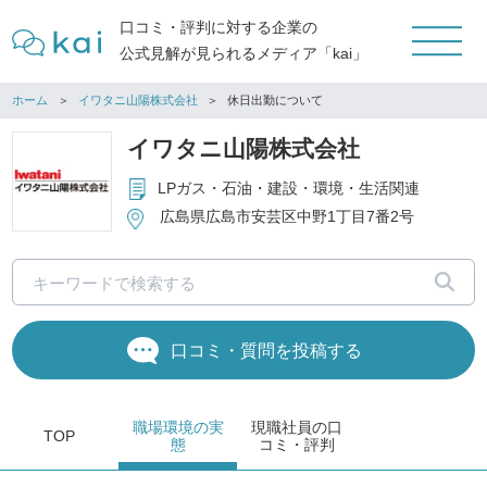
口コミ・評判に対する企業の
公式見解が見られるメディア「kai」
ホーム
イワタニ山陽株式会社
休日出勤について
イワタニ山陽株式会社
LPガス・石油・建設・環境・生活関連
広島県広島市安芸区中野1丁目7番2号
口コミ・質問を投稿する
職場環境
の実
現職社員の
口
TOP
態
コミ・評判