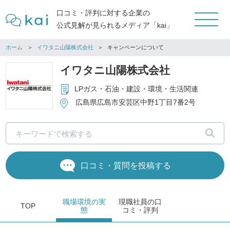
口コミ・評判に対する企業の
公式見解が見られるメディア「kai」
ホーム
イワタニ山陽株式会社
キャンペーンについて
イワタニ山陽株式会社
LPガス・石油・建設・環境・生活関連
広島県広島市安芸区中野1丁目7番2号
口コミ・質問を投稿する
職場環境
の実
現職社員の
口
TOP
態
コミ・評判