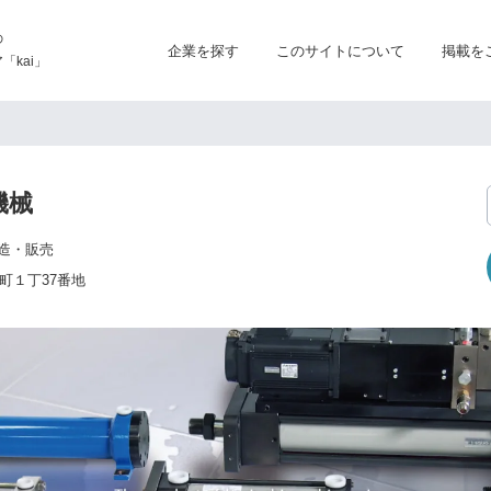
の
企業を探す
このサイトについて
掲載を
kai」
機械
造・販売
町１丁37番地