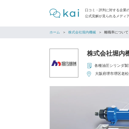
口コミ・評判に対する企業
公式見解が見られるメディア「
ホーム
株式会社堀内機械
離職率について
株式会社堀内
各種油圧シリンダ製
大阪府堺市堺区老松