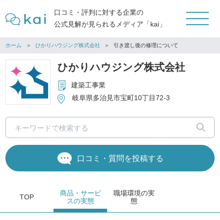
口コミ・評判に対する企業の
公式見解が見られるメディア「kai」
ホーム
ひかりハウジング株式会社
引き渡し後の修理について
ひかりハウジング株式会社
建築工事業
岐阜県多治見市宝町10丁目72-3
口コミ・質問を投稿する
商品・サービ
職場環境
の実
TOP
ス
の実態
態