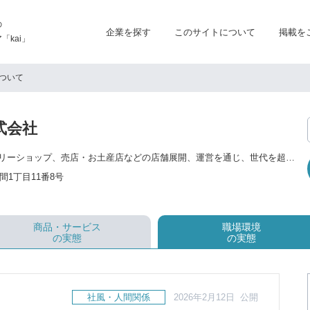
の
企業を探す
このサイトについて
掲載を
kai」
ついて
式会社
レストラン、ベーカリーショップ、売店・お土産店などの店舗展開、運営を通じ、世代を超えて多くの方に愛され、親しまれるフードサービスを展開しています。 「雪うさぎ」を始め「フォンダンショコラ」など和洋菓子ならびにオリジナルメニューの「ビーフバター焼き」のお店やサービスエリア事業など、販売、製造、飲食事業を多く展開をしています。 特に飲食の、風月オリジナルの「ビーフバター焼き」に力を入れており、もっと多くのお客様へ届けられるように、冷凍販売、オリジナルソースの販売等をスタートしました。
1丁目11番8号
商品・サービス
職場環境
の実態
の実態
社風・人間関係
2026年2月12日 公開