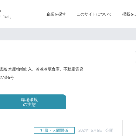
の
企業を探す
このサイトについて
掲載を
kai」
販売 水産物輸出入、冷凍冷蔵倉庫、不動産賃貸
7番5号
職場環境
の実態
社風・人間関係
2024年6月6日 公開