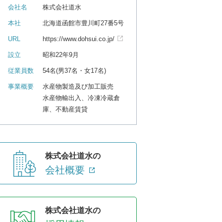
会社名
株式会社道水
本社
北海道函館市豊川町27番5号
URL
https://www.dohsui.co.jp/
設立
昭和22年9月
従業員数
54名(男37名・女17名)
事業概要
水産物製造及び加工販売
水産物輸出入、冷凍冷蔵倉
庫、不動産賃貸
株式会社道水の
会社概要
株式会社道水の