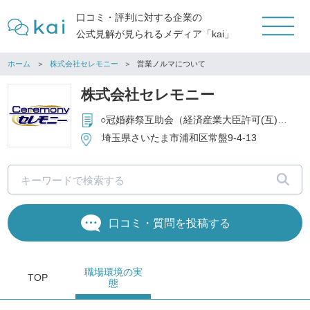
口コミ・評判に対する企業の
公式見解が見られるメディア「kai」
ホーム
株式会社セレモニー
営業ノルマについて
株式会社セレモニー
○冠婚葬祭互助会（経済産業大臣許可(互)第3042号） ○冠婚葬祭役務提供 ○互助会会員に対するレジャーサービス（あっぷるクラブ） ○福祉機器・介護用品レンタル販売（シルバーマーク認定）、介護タクシー
埼玉県さいたま市浦和区常盤9-4-13
口コミ・質問を投稿する
職場環境
の実
TOP
態