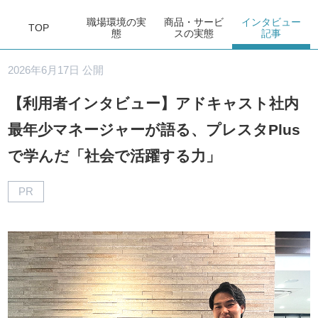
職場環境
の実
商品・サービ
インタビュー
TOP
態
ス
の実態
記事
2026年6月17日 公開
【利用者インタビュー】アドキャスト社内
最年少マネージャーが語る、プレスタPlus
で学んだ「社会で活躍する力」
PR