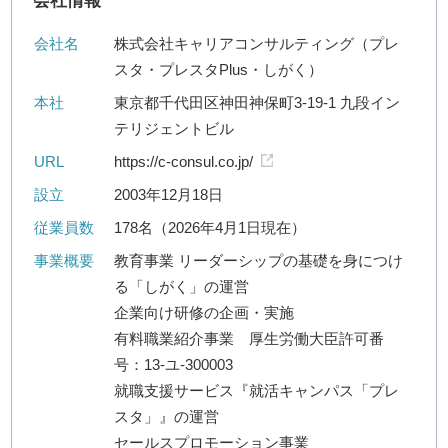
会社情報
会社名
株式会社キャリアコンサルティング（プレ
スタ・プレスタPlus・しがく）
本社
東京都千代田区神田神保町3-19-1 九段イン
テリジェントビル
URL
https://c-consul.co.jp/
設立
2003年12月18日
従業員数
178名（2026年4月1日現在）
事業概要
教育事業 リーダーシップの基礎を身につけ
る「しがく」の運営
企業向け研修の企画・実施
有料職業紹介事業 厚生労働大臣許可番
号：13-ユ-300003
就職支援サービス『就活キャンパス「プレ
スタ」』の運営
セールスプロモーション事業