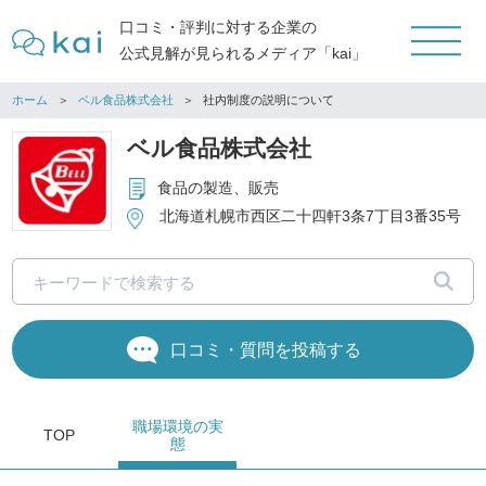
口コミ・評判に対する企業の
公式見解が見られるメディア「kai」
ホーム
ベル食品株式会社
社内制度の説明について
ベル食品株式会社
食品の製造、販売
北海道札幌市西区二十四軒3条7丁目3番35号
口コミ・質問を投稿する
職場環境
の実
TOP
態