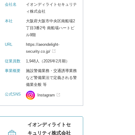
会社名
イオンディライトセキュリテ
ィ株式会社
本社
大阪府大阪市中央区南船場2
丁目3番2号 南船場ハートビ
ル9階
URL
https://aeondelight-
security.co.jp/
従業員数
1,948人（2026年2月期）
事業概要
施設警備業務・交通誘導業務
など警備業法で定義される警
備業全般 等
公式SNS
Instagram
イオンディライトセ
キュリティ株式会社