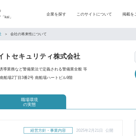
の
企業を探す
このサイトについて
掲載を
kai」
社
会社の将来性について
イトセキュリティ株式会社
誘導業務など警備業法で定義される警備業全般 等
南船場2丁目3番2号 南船場ハートビル9階
職場環境
の実態
経営方針・事業内容
2025年2月21日 公開