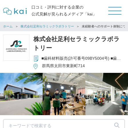
口コミ・評判に対する企業の
公式見解が見られるメディア「kai」
ホーム
株式会社足利セラミックラボラトリー
未経験者へのサポート体制につ
株式会社足利セラミックラボラ
トリー
■歯科材料販売(許可番号09BY5004号) ■歯科技工業全般
群馬県太田市東新町714