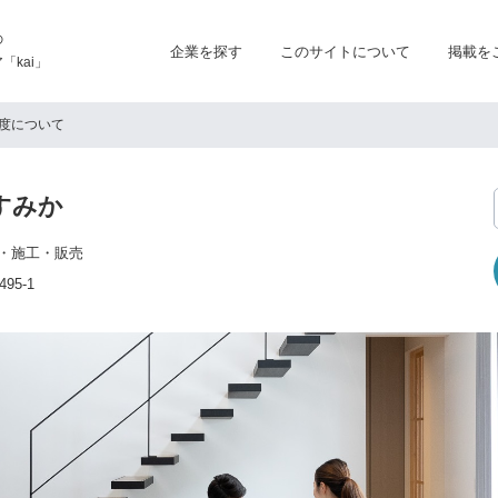
の
企業を探す
このサイトについて
掲載を
kai」
度について
すみか
・施工・販売
5-1