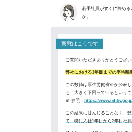
若手社員がすぐに辞める
か。
実態はこうです
ご質問いただきありがとうござい
弊社における3年目までの平均離
この数値は厚生労働省※が公表して
も、大きく下回っているというこ
※ 参照：
https://www.mhlw.go.j
この結果に甘んじることなく、
弊
て、特に入社1年目から2年目社