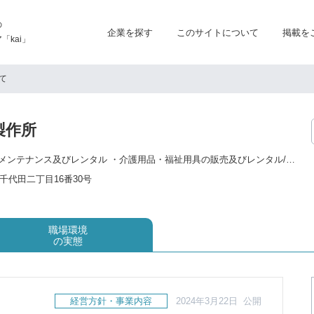
の
企業を探す
このサイトについて
掲載を
kai」
て
製作所
・医療機器の販売、メンテナンス及びレンタル ・介護用品・福祉用具の販売及びレンタル/住宅改修 ・健康関連製品、サービスの販売
千代田二丁目16番30号
職場環境
の実態
経営方針・事業内容
2024年3月22日 公開