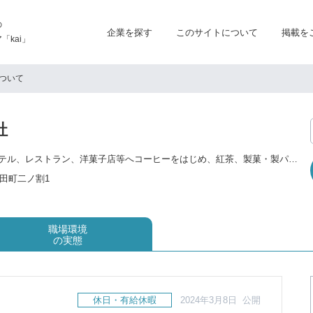
の
企業を探す
このサイトについて
掲載を
kai」
ついて
社
カフェ、喫茶店、ホテル、レストラン、洋菓子店等へコーヒーをはじめ、紅茶、製菓・製パンの材料、食材、器材、直輸入品の卸販売および提案営業。 コーヒーロースターで外食産業、飲食店へのコーヒー・紅茶・食材提供や店舗運営サポートを行うB to B事業、 一般ユーザーに向けてコーヒー・紅茶・製菓製パン材料・器具などのショップを運営するB to C事業。
田町二ノ割1
職場環境
の実態
休日・有給休暇
2024年3月8日 公開