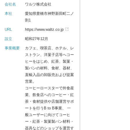
会社名
ワルツ株式会社
本社
愛知県豊橋市神野新田町二ノ
割1
URL
https://www.waltz.co.jp
設立
昭和27年12月
事業概要
カフェ、喫茶店、ホテル、レ
ストラン、洋菓子店等へコー
ヒーをはじめ、紅茶、製菓・
製パンの材料、食材、器材、
直輸入品の卸販売および提案
営業。
コーヒーロースターで外食産
業、飲食店へのコーヒー・紅
茶・食材提供や店舗運営サポ
ートを行うB to B事業、 一
般ユーザーに向けてコーヒ
ー・紅茶・製菓製パン材料・
器具などのショップを運営す