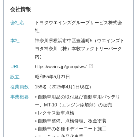
会社情報
会社名
トヨタウエインズグループサービス株式会
社
本社
神奈川県横浜市中区豊浦町5（ウエインズト
ヨタ神奈川（株）本牧ファクトリーパーク
内）
URL
https://weins.jp/groop/tws/
設立
昭和55年5月21日
従業員数
158名（2025年4月1日現在）
事業概要
○自動車用品の取付及び自動車用バッテリ
ー、MT-10（エンジン添加剤）の販売
○レクサス新車点検
○自動車整備、点検修理、板金塗装
○自動車の各種ボディーコート施工
○Ｕ－Ｃａｒ商品化事業