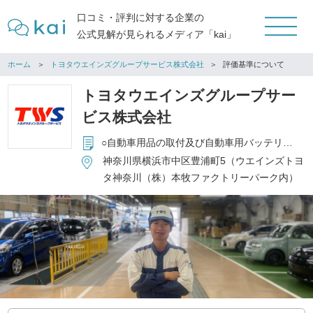
口コミ・評判に対する企業の
公式見解が見られるメディア「kai」
ホーム
トヨタウエインズグループサービス株式会社
評価基準について
トヨタウエインズグループサー
ビス株式会社
○自動車用品の取付及び自動車用バッテリー、MT-10（エンジン添加剤）の販売 ○レクサス新車点検 ○自動車整備、点検修理、板金塗装 ○自動車の各種ボディーコート施工 ○Ｕ－Ｃａｒ商品化事業 ○損害保険代理業 ○アドブルー販売
神奈川県横浜市中区豊浦町5（ウエインズトヨ
タ神奈川（株）本牧ファクトリーパーク内）