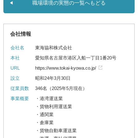
職場環境の実態の一覧へもどる
会社情報
会社名
東海協和株式会社
本社
愛知県名古屋市港区入船一丁目1番20号
URL
https://www.tokai-kyowa.co.jp/
設立
昭和24年3月30日
従業員数
346名（2025年5月現在）
事業概要
・港湾運送業
・貨物利用運送業
・通関業
・倉庫業
・貨物自動車運送業