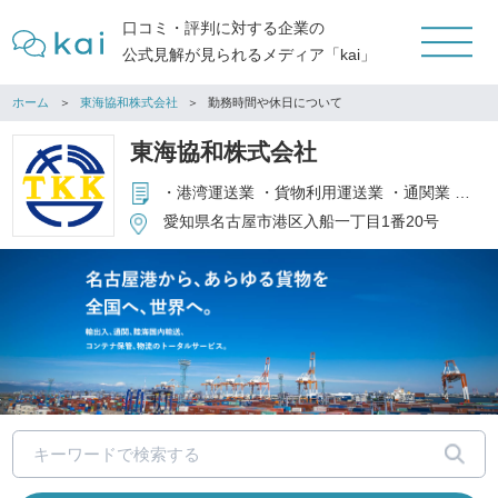
口コミ・評判に対する企業の
公式見解が見られるメディア「kai」
ホーム
東海協和株式会社
勤務時間や休日について
東海協和株式会社
・港湾運送業 ・貨物利用運送業 ・通関業 ・倉庫業 ・貨物自動車運送業 ・海運・商社代理業 ・梱包業 ・港湾労働者派遣事業 ・その他関連事業
愛知県名古屋市港区入船一丁目1番20号