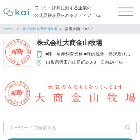
口コミ・評判に対する企業の
公式見解が見られるメディア「kai」
ホーム
株式会社大商金山牧場
設備投資について
株式会社大商金山牧場
■豚・生産飼育業務 ■豚肉脱骨・整形及び部分肉製造業務 ■業務用食肉アウトパック業務 ■食肉・加工食品卸売業務 ■生鮮食品・米穀の販売 ■食肉加工品製造販売・飲食販売業務 ■バイオガス発電事業
山形県酒田市山居町2-3-8 庄内JAビル