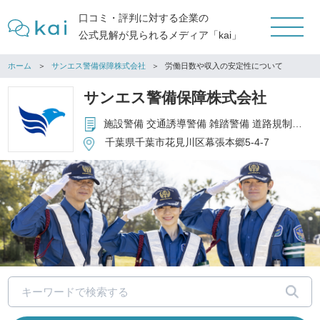
口コミ・評判に対する企業の
公式見解が見られるメディア「kai」
ホーム
サンエス警備保障株式会社
労働日数や収入の安定性について
サンエス警備保障株式会社
施設警備 交通誘導警備 雑踏警備 道路規制 列車見張 身辺警備 保安警備 総合ビルメンテナンス 駐車場管理 労働者派遣 各種業務請負 防犯カメラ、サーマルカメラ販売
千葉県千葉市花見川区幕張本郷5-4-7