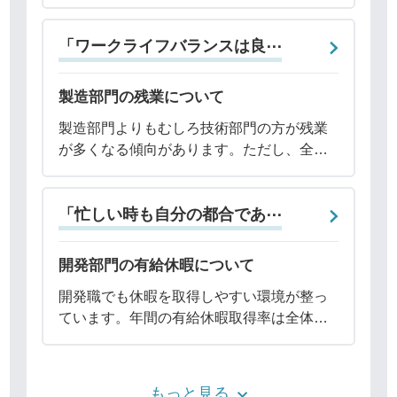
しかし、2024年度からはイベントを除き、
完全週休2日制となり、年間休日も116日と
「ワークライフバランスは良⋯
なる見込みです。また、弊社は有給休
製造部門の残業について
製造部門よりもむしろ技術部門の方が残業
が多くなる傾向があります。ただし、全体
的に見れば、残業時間は以前に比べて大幅
に削減されています。現在、社員一人あた
「忙しい時も自分の都合であ⋯
りの残業時間は平均して月30～40時間程度
です。
開発部門の有給休暇について
開発職でも休暇を取得しやすい環境が整っ
ています。年間の有給休暇取得率は全体で
88％～89％であり、非常に高い水準を維持
しています。有給休暇は基本的に会社のス
ケジュールシステムに登録するだけで取得
もっと見る