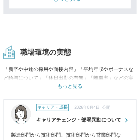
可能で
職場環境の実態
「新卒や中途の採用や面接内容」「平均年収やボーナスな
ど給与について」「休日出勤の有無」「離職率」などの実
もっと見る
態は？
「有給の取得率」「育休・産休の取得状況」「会社独自の
制度」などの制度の状況は？
キャリア・成長
2026年8月4日 公開
など職場環境の評判・口コミに対して、実際の制度から改
キャリアチェンジ・部署異動について
善への取り組み、結果に至るまで継続してご報告・ご紹介
いたします。
製造部門から技術部門、技術部門から営業部門な