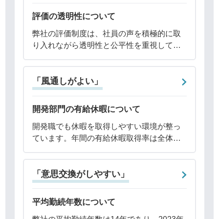
評価の透明性について
弊社の評価制度は、社員の声を積極的に取
り入れながら透明性と公平性を重視して設
計されています。具体的には、評価制度に
は定量的な評価シートを用い、社員一人ひ
「風通しがよい」
とりの業務成果や行動などを年2回のボーナ
ス評価と
開発部門の有給休暇について
開発職でも休暇を取得しやすい環境が整っ
ています。年間の有給休暇取得率は全体で
88％～89％であり、非常に高い水準を維持
しています。有給休暇は基本的に会社のス
「意思交換がしやすい」
ケジュールシステムに登録するだけで取得
可能で
平均勤続年数について
弊社の平均勤続年数は14年であり、2023年