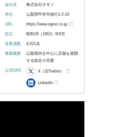
会社名
株式会社オギノ
本社
山梨県甲府市徳行1-2-18
URL
https://www.ogino.co.jp
設立
昭和28（1953）年9月
従業員数
4,521名
事業概要
山梨県内を中心に店舗を展開
する総合小売業
公式SNS
X（旧Twitter）
LinkedIn