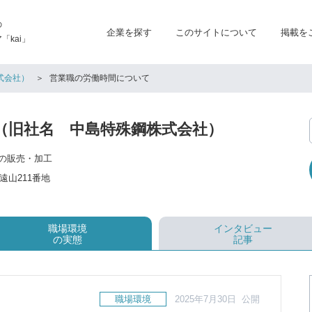
の
企業を探す
このサイトについて
掲載を
kai」
式会社）
営業職の労働時間について
c（旧社名 中島特殊鋼株式会社）
の販売・加工
遠山211番地
職場環境
インタビュー
の実態
記事
職場環境
2025年7月30日 公開