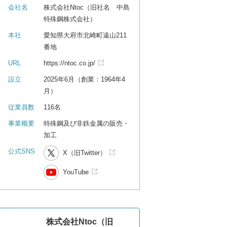
会社名
株式会社Ntoc（旧社名 中島
特殊鋼株式会社）
本社
愛知県大府市北崎町遠山211
番地
URL
https://ntoc.co.jp/
設立
2025年6月（創業：1964年4
月）
従業員数
116名
事業概要
特殊鋼及び非鉄金属の販売・
加工
公式SNS
X（旧Twitter）
YouTube
株式会社Ntoc（旧