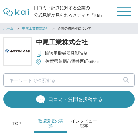
口コミ・評判に対する企業の
公式見解が見られるメディア「kai」
ホーム
中尾工業株式会社
企業の将来性について
中尾工業株式会社
輸送用機械器具製造業
佐賀県鳥栖市酒井西町680-5
口コミ・質問を投稿する
職場環境
の実
インタビュー
TOP
態
記事