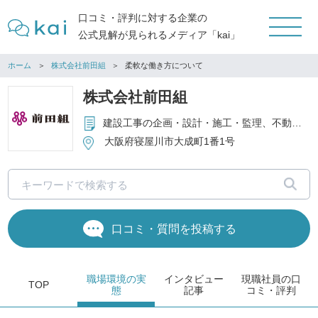
口コミ・評判に対する企業の
公式見解が見られるメディア「kai」
ホーム
株式会社前田組
柔軟な働き方について
株式会社前田組
建設工事の企画・設計・施工・監理、不動産の売買・賃貸借の仲介及び不動産管理 等
大阪府寝屋川市大成町1番1号
口コミ・質問を投稿する
職場環境
の実
インタビュー
現職社員の
口
TOP
態
記事
コミ・評判