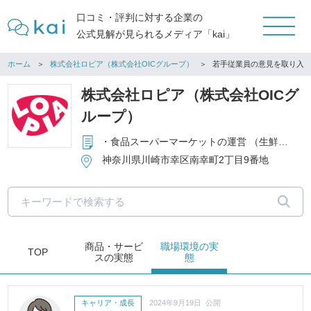
口コミ・評判に対する企業の
公式見解が見られるメディア「kai」
ホーム
株式会社ロピア（株式会社OICグループ）
若手従業員の意見を取り入
株式会社ロピア（株式会社OICグ
ループ）
・食品スーパーマーケットの運営 （生鮮食料品・一般食料品・酒類などの販売） ・食肉専門店の運営 ・手造りハム・ソーセージ等の製造販売 ・食品の輸入貿易
神奈川県川崎市幸区南幸町2丁目9番地
商品・サービ
職場環境
の実
TOP
ス
の実態
態
キャリア・成長
2024年9月19日 公開