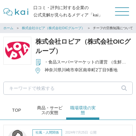
口コミ・評判に対する企業の
公式見解が見られるメディア「kai」
ホーム
株式会社ロピア（株式会社OICグループ）
チーフの労務知識について
株式会社ロピア（株式会社OICグ
ループ）
・食品スーパーマーケットの運営 （生鮮食料品・一般食料品・酒類などの販売） ・食肉専門店の運営 ・手造りハム・ソーセージ等の製造販売 ・食品の輸入貿易
神奈川県川崎市幸区南幸町2丁目9番地
商品・サービ
職場環境
の実
TOP
ス
の実態
態
社風・人間関係
2024年7月25日 公開