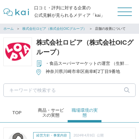
口コミ・評判に対する企業の
公式見解が見られるメディア「kai」
ホーム
株式会社ロピア（株式会社OICグループ）
店舗の改善について
株式会社ロピア（株式会社OICグ
ループ）
・食品スーパーマーケットの運営 （生鮮食料品・一般食料品・酒類などの販売） ・食肉専門店の運営 ・手造りハム・ソーセージ等の製造販売 ・食品の輸入貿易
神奈川県川崎市幸区南幸町2丁目9番地
商品・サービ
職場環境
の実
TOP
ス
の実態
態
経営方針・事業内容
2024年4月9日 公開