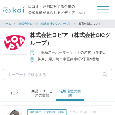
口コミ・評判に対する企業の
公式見解が見られるメディア「kai」
ホーム
株式会社ロピア（株式会社OICグループ）
教育体制について
株式会社ロピア（株式会社OICグ
ループ）
・食品スーパーマーケットの運営 （生鮮食料品・一般食料品・酒類などの販売） ・食肉専門店の運営 ・手造りハム・ソーセージ等の製造販売 ・食品の輸入貿易
神奈川県川崎市幸区南幸町2丁目9番地
商品・サービ
職場環境
の実
TOP
ス
の実態
態
福利厚生・社内制度・研修
2024年1月23日 公開