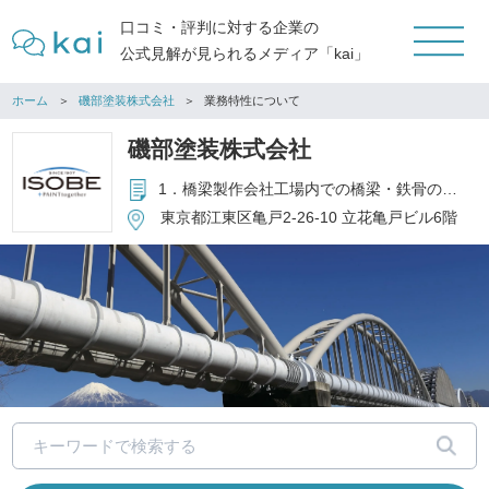
口コミ・評判に対する企業の
公式見解が見られるメディア「kai」
ホーム
磯部塗装株式会社
業務特性について
磯部塗装株式会社
1．橋梁製作会社工場内での橋梁・鉄骨の塗装工事 2．鉄道橋・道路橋及び高速道路の塗装工事 3．鉄骨・鉄塔・プラント設備等の塗装工事 4．建築一般塗装工事、ビル・マンション・住宅等のリニューアル工事 5．機械式駐車装置塗替、防滑処理工事 6．防水・ライニング・床工事 7．アスベスト関連工事 8．塗料及び建設資材等の販売 9．電気・電子部品、電子機器の販売、ケーブル加工品の販売 10．電気工事、情報通信工事、光ファイバー工事
東京都江東区亀戸2-26-10 立花亀戸ビル6階