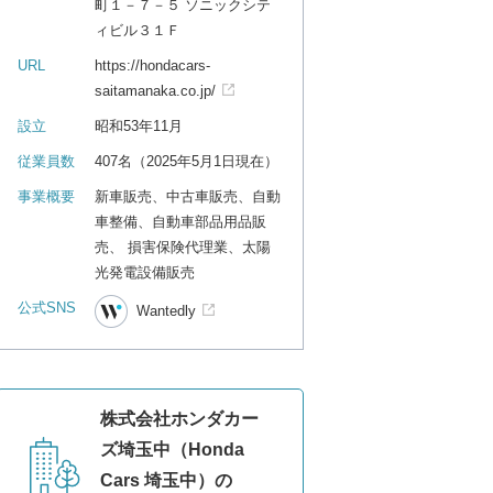
町１－７－５ ソニックシテ
ィビル３１Ｆ
URL
https://hondacars-
saitamanaka.co.jp/
設立
昭和53年11月
従業員数
407名（2025年5月1日現在）
事業概要
新車販売、中古車販売、自動
車整備、自動車部品用品販
売、 損害保険代理業、太陽
光発電設備販売
公式SNS
Wantedly
株式会社ホンダカー
ズ埼玉中（Honda
Cars 埼玉中）の