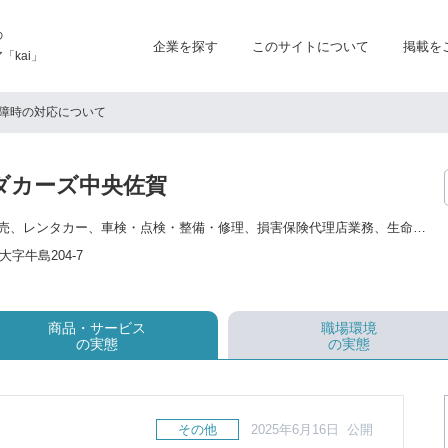
の
企業を探す
このサイトについて
掲載を
kai」
障時の対応について
ダカーズ中央佐賀
新車販売、中古車販売、レンタカー、車検・点検・整備・修理、損害保険代理店業務、生命保険代理店業務、部品用品販売
字牛島204-7
商品・サービス
職場環境
の実態
の実態
その他
2025年6月16日 公開