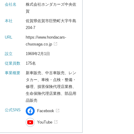
会社名
株式会社ホンダカーズ中央佐
賀
本社
佐賀県佐賀市巨勢町大字牛島
204-7
URL
https://www.hondacars-
chuosaga.co.jp
設立
1969年2月1日
従業員数
175名
事業概要
新車販売、中古車販売、レン
タカー、車検・点検・整備・
修理、損害保険代理店業務、
生命保険代理店業務、部品用
品販売
公式SNS
Facebook
YouTube