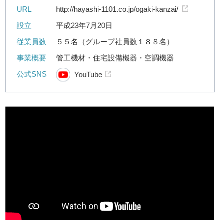
URL
http://hayashi-1101.co.jp/ogaki-kanzai/
設立
平成23年7月20日
従業員数
５５名（グループ社員数１８８名）
事業概要
管工機材・住宅設備機器・空調機器
公式SNS
YouTube