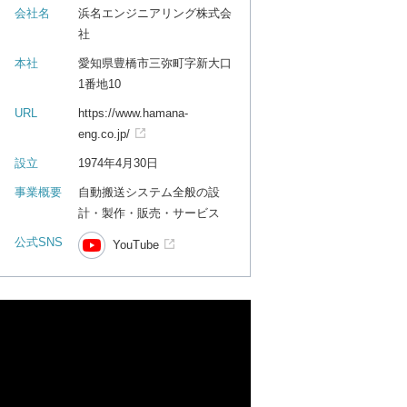
会社名
浜名エンジニアリング株式会
社
本社
愛知県豊橋市三弥町字新大口
1番地10
URL
https://www.hamana-
eng.co.jp/
設立
1974年4月30日
事業概要
自動搬送システム全般の設
計・製作・販売・サービス
公式SNS
YouTube