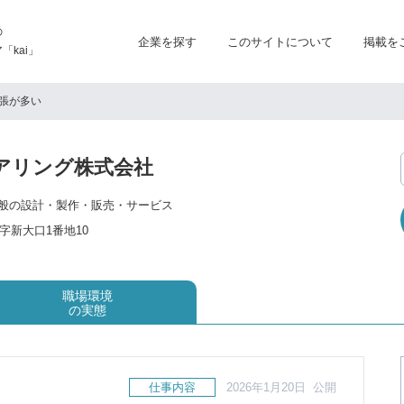
の
企業を探す
このサイトについて
掲載を
kai」
張が多い
アリング株式会社
般の設計・製作・販売・サービス
字新大口1番地10
職場環境
の実態
仕事内容
2026年1月20日 公開