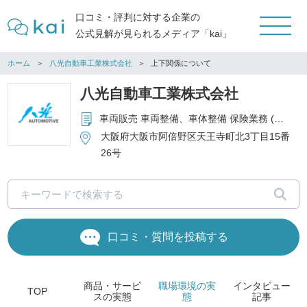
口コミ・評判に対する企業の
公式見解が見られるメディア「kai」
ホーム
八光自動車工業株式会社
上下関係について
八光自動車工業株式会社
車両販売 車両整備、車体整備 保険業務 (自動車保険、損害保険、生命保険) YouTubeチャンネル「八光自動車カーライフTV」企画・運営
大阪府大阪市阿倍野区天王寺町北3丁目15番
26号
口コミ・質問を投稿する
商品・サービ
職場環境
の実
インタビュー
TOP
ス
の実態
態
記事