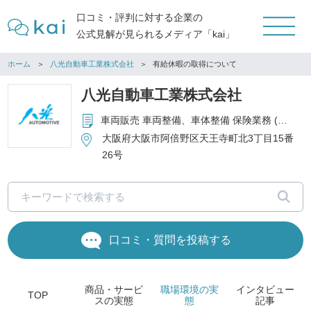
口コミ・評判に対する企業の
公式見解が見られるメディア「kai」
ホーム
八光自動車工業株式会社
有給休暇の取得について
八光自動車工業株式会社
車両販売 車両整備、車体整備 保険業務 (自動車保険、損害保険、生命保険) YouTubeチャンネル「八光自動車カーライフTV」企画・運営
大阪府大阪市阿倍野区天王寺町北3丁目15番
26号
口コミ・質問を投稿する
商品・サービ
職場環境
の実
インタビュー
TOP
ス
の実態
態
記事