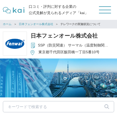
口コミ・評判に対する企業の
公式見解が見られるメディア「kai」
ホーム
日本フェンオール株式会社
テレワークの実施状況について
日本フェンオール株式会社
SSP（防災関連） サーマル（温度制御関連） メディカル（医療関連） PWBA（開発・設計・生産受託関連）
東京都千代田区飯田橋一丁目5番10号