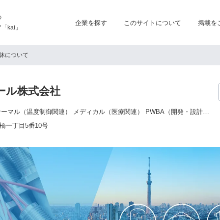
の
企業を探す
このサイトについて
掲載を
kai」
休について
ール株式会社
SSP（防災関連） サーマル（温度制御関連） メディカル（医療関連） PWBA（開発・設計・生産受託関連）
橋一丁目5番10号