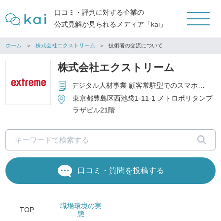
口コミ・評判に対する企業の
公式見解が見られるメディア「kai」
ホーム
株式会社エクストリーム
技術者の交流について
株式会社エクストリーム
デジタル人材事業 顧客常駐型でのスマホアプリ、IT、WEB系ソフトウェア開発 受託開発事業 スマホアプリ、クラウドプラットフォーム等の受託開発 コンテンツプロパティ事業（IP事業） 自社コンテンツ事業。保有IPを活用した様々なゲームサービスやライセンスサービス
東京都豊島区西池袋1-11-1 メトロポリタンプ
ラザビル21階
口コミ・質問を投稿する
職場環境
の実
TOP
態