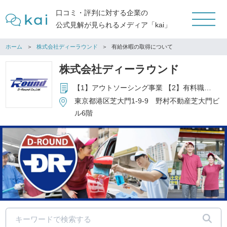
口コミ・評判に対する企業の
公式見解が見られるメディア「kai」
ホーム
株式会社ディーラウンド
有給休暇の取得について
株式会社ディーラウンド
【1】アウトソーシング事業 【2】有料職業紹介事業 13-ﾕ-305859 【3】一般労働者派遣事業許可番号 派13-305618 【4】求人サイトの運営
東京都港区芝大門1-9-9 野村不動産芝大門ビ
ル6階