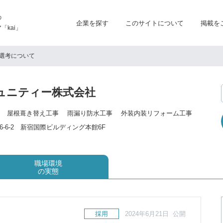
の
企業を探す
このサイトについて
掲載を
kai」
選考について
ュニティー株式会社
 屋根葺き替え工事 雨漏り防水工事 外装内装リフォーム工事
-6-2 新宿国際ビルディング本館6F
職場環境
の実態
採用
2024年6月21日 公開