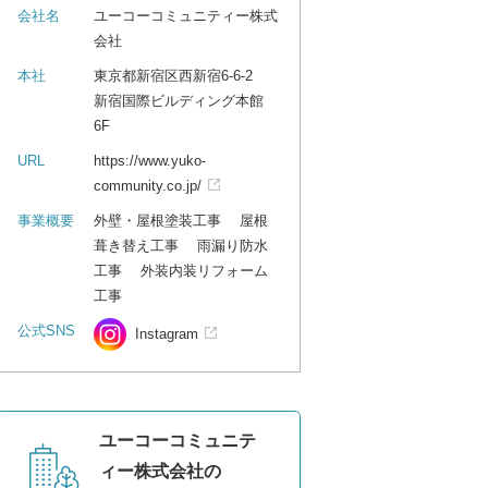
会社名
ユーコーコミュニティー株式
会社
本社
東京都新宿区西新宿6-6-2
新宿国際ビルディング本館
6F
URL
https://www.yuko-
community.co.jp/
事業概要
外壁・屋根塗装工事 屋根
葺き替え工事 雨漏り防水
工事 外装内装リフォーム
工事
公式SNS
Instagram
ユーコーコミュニテ
ィー株式会社の