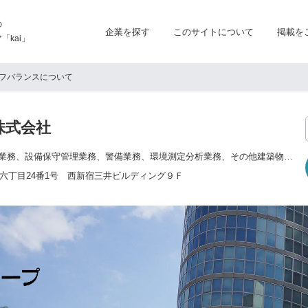
の
企業を探す
このサイトについて
掲載を
kai」
フバランスについて
株式会社
建築物等の清掃管理業務、設備保守管理業務、警備業務、環境測定分析業務、その他建築物等の日常的な運営に係る各種サービス業務、関連用品の販売及びこれらの付帯業務 ファシリティマネジメント(FM)業務、プロパティマネジメント(PM)業務 建築工事、リニューアル工事、建物診断業務
六丁目24番1号 西新宿三井ビルディング９Ｆ