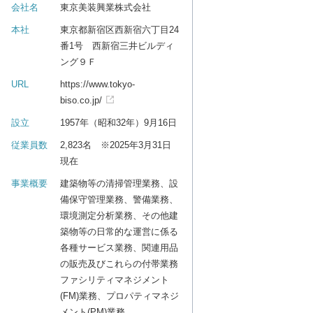
会社名
東京美装興業株式会社
本社
東京都新宿区西新宿六丁目24
番1号 西新宿三井ビルディ
ング９Ｆ
URL
https://www.tokyo-
biso.co.jp/
設立
1957年（昭和32年）9月16日
従業員数
2,823名 ※2025年3月31日
現在
事業概要
建築物等の清掃管理業務、設
備保守管理業務、警備業務、
環境測定分析業務、その他建
築物等の日常的な運営に係る
各種サービス業務、関連用品
の販売及びこれらの付帯業務
ファシリティマネジメント
(FM)業務、プロパティマネジ
メント(PM)業務