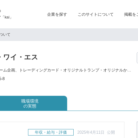
の
企業を探す
このサイトについて
掲載を
kai」
ついて
・ワイ・エス
デザイン・カードゲーム企画、トレーディングカード・オリジナルトランプ・オリジナルかるた製作、一般商業印刷（カ夕ログ ・チラシ ・パンフレット等）、特殊印刷（エッチング ・フィルム印刷 ・ホログラム・PP/PET等）等
-8
職場環境
の実態
年収・給与・評価
2025年4月11日 公開