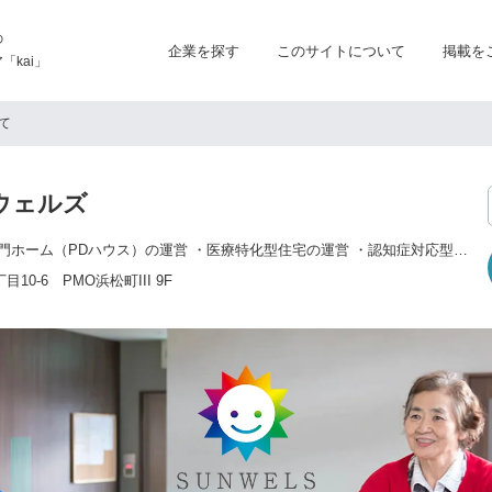
の
企業を探す
このサイトについて
掲載を
kai」
て
ウェルズ
・パーキンソン病専門ホーム（PDハウス）の運営 ・医療特化型住宅の運営 ・認知症対応型共同生活介護（グループホーム）の運営 ・通所介護（デイサービス）の運営 ・居宅介護支援 ・福祉用具事業 ・加圧トレーニング事業
0-6 PMO浜松町III 9F