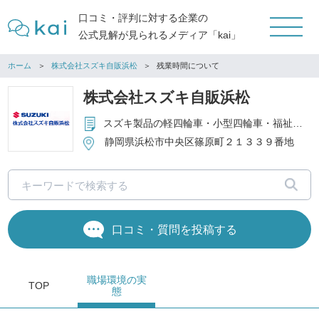
口コミ・評判に対する企業の
公式見解が見られるメディア「kai」
ホーム
株式会社スズキ自販浜松
残業時間について
株式会社スズキ自販浜松
スズキ製品の軽四輪車・小型四輪車・福祉車両の販売、自動車整備（点検・車検・修理）、部品・用品の販売、自動車損害保険代理業務
静岡県浜松市中央区篠原町２１３３９番地
口コミ・質問を投稿する
職場環境
の実
TOP
態