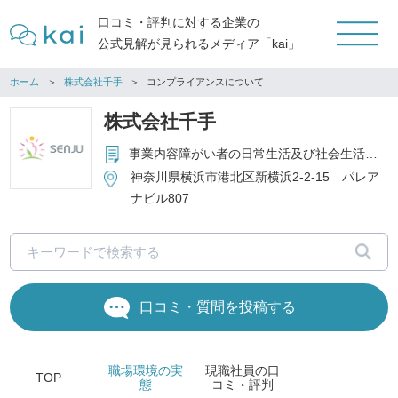
口コミ・評判に対する企業の
公式見解が見られるメディア「kai」
ホーム
株式会社千手
コンプライアンスについて
株式会社千手
事業内容障がい者の日常生活及び社会生活を総合的に支援するための法律に基づく障がい福祉サービス事業
神奈川県横浜市港北区新横浜2-2-15 パレア
ナビル807
口コミ・質問を投稿する
職場環境
の実
現職社員の
口
TOP
態
コミ・評判