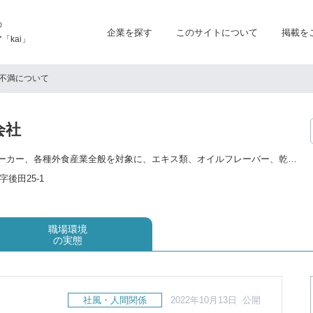
の
企業を探す
このサイトについて
掲載を
kai」
不満について
会社
■調味料事業 食品メーカー、各種外食産業全般を対象に、エキス類、オイルフレーバー、乾燥食材などを納入。 あらゆる食のシーンはもとより、お客様のニーズにお応えして活躍の場をさらに拡げています。 ■外食事業 40年以上培ってきた独自技術を活用し、業務用製品の開発・製造を手掛け、 外食産業、弁当・惣菜などの中食産業、学校・事業所の給食などのニーズにお応えしています。
後田25-1
職場環境
の実態
社風・人間関係
2022年10月13日 公開