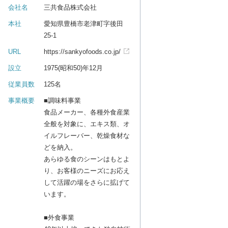
会社名
三共食品株式会社
本社
愛知県豊橋市老津町字後田
25-1
URL
https://sankyofoods.co.jp/
設立
1975(昭和50)年12月
従業員数
125名
事業概要
■調味料事業
食品メーカー、各種外食産業
全般を対象に、エキス類、オ
イルフレーバー、乾燥食材な
どを納入。
あらゆる食のシーンはもとよ
り、お客様のニーズにお応え
して活躍の場をさらに拡げて
います。
■外食事業