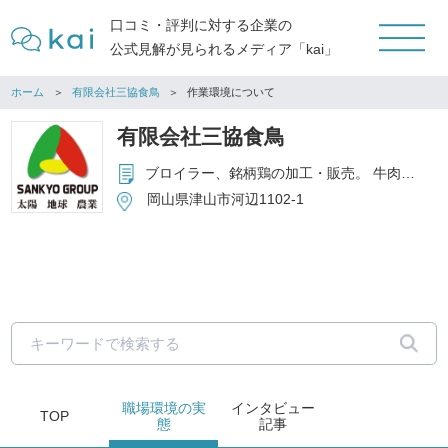
口コミ・評判に対する企業の
公式見解が見られるメディア「kai」
ホーム
有限会社三協食鳥
作業環境について
有限会社三協食鳥
ブロイラー、銘柄鶏の加工・販売。 牛肉、豚肉、加工品および一部輸入肉の卸販売。 農畜産物の生産・加工・販売。
岡山県津山市河辺1102-1
職場環境
の実
インタビュー
TOP
態
記事