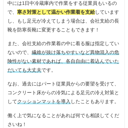
中には1日中冷蔵庫内で作業をする従業員もいるの
で、
寒さ対策として温かい作業着を支給
しています
し、もし足元が冷えてしまう場合は、会社支給の長
靴を防寒長靴に変更することもできます！
また、会社支給の作業着の中に着る服は指定してい
ないので、
繊維が抜け落ちやすいなど異物混入の危
険性がない素材であれば、各自自由に着込んでいた
だいても大丈夫
です。
なお、過去にはパート従業員からの要望を受けて、
コンクリート床からの冷気による足元の冷え対策と
して
クッションマットを導入
したこともあります。
働く上で気になることがあれば何でも相談してくだ
さいね！