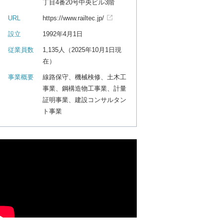
丁目4番20号中央ビル3階
URL
https://www.railtec.jp/
設立
1992年4月1日
従業員数
1,135人（2025年10月1日現
在）
事業概要
線路保守、機械検修、土木工
事業、鋼構造物工事業、計量
証明事業、建設コンサルタン
ト事業