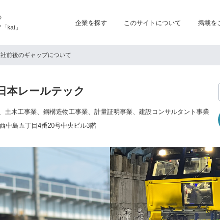
の
企業を探す
このサイトについて
掲載を
kai」
入社前後のギャップについて
西日本レールテック
、土木工事業、鋼構造物工事業、計量証明事業、建設コンサルタント事業
西中島五丁目4番20号中央ビル3階