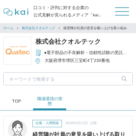
口コミ・評判に対する企業の
公式見解が見られるメディア「kai」
ホーム
株式会社クオルテック
経営陣が社員の意見を吸い上げる取り組み
株式会社クオルテック
●電子部品の不良解析・信頼性試験の受託および新技術の開発 ●品質管理を中心とした工場経営、実装技術に関するコンサルタント ●レーザ加工・表面処理（めっき）技術を中心とした微細加工 ●試験装置の設計・開発・製造・販売
大阪府堺市堺区三宝町4丁230番地
職場環境
の実
TOP
態
社風・人間関係
2024年9月13日 公開
経営陣が社員の意見を吸い上げる取り